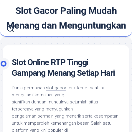
Skip
Slot Gacor Paling Mudah
to
content
Menang dan Menguntungkan
Slot Online RTP Tinggi
Gampang Menang Setiap Hari
Dunia permainan
slot gacor
di internet saat ini
mengalami kemajuan yang
signifikan dengan munculnya sejumlah situs
terpercaya yang menyuguhkan
pengalaman bermain yang menarik serta kesempatan
untuk memperoleh kemenangan besar. Salah satu
platform yang kini populer di