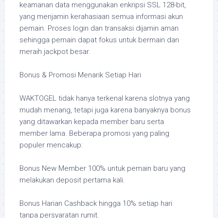
keamanan data menggunakan enkripsi SSL 128-bit,
yang menjamin kerahasiaan semua informasi akun
pemain. Proses login dan transaksi dijamin aman
sehingga pemain dapat fokus untuk bermain dan
meraih jackpot besar.
Bonus & Promosi Menarik Setiap Hari
WAKTOGEL tidak hanya terkenal karena slotnya yang
mudah menang, tetapi juga karena banyaknya bonus
yang ditawarkan kepada member baru serta
member lama. Beberapa promosi yang paling
populer mencakup:
Bonus New Member 100% untuk pemain baru yang
melakukan deposit pertama kali.
Bonus Harian Cashback hingga 10% setiap hari
tanpa persyaratan rumit.