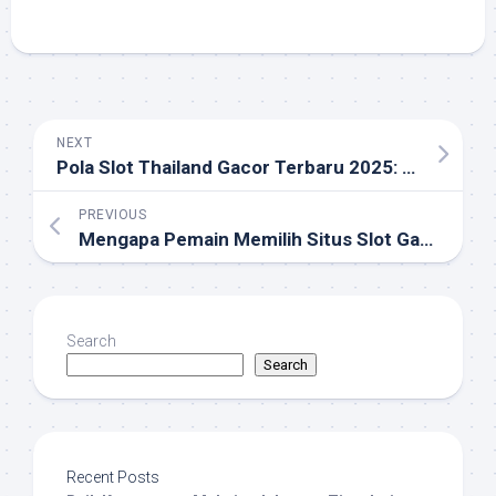
NEXT
Pola Slot Thailand Gacor Terbaru 2025: Menang Tanpa Batas
PREVIOUS
Mengapa Pemain Memilih Situs Slot Gacor sebagai Tempat Utama Bermain
Search
Search
Recent Posts