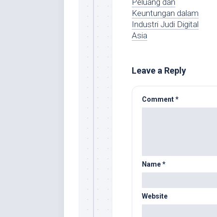
Peluang dan
Keuntungan dalam
Industri Judi Digital
Asia
Leave a Reply
Comment
*
Name
*
Website