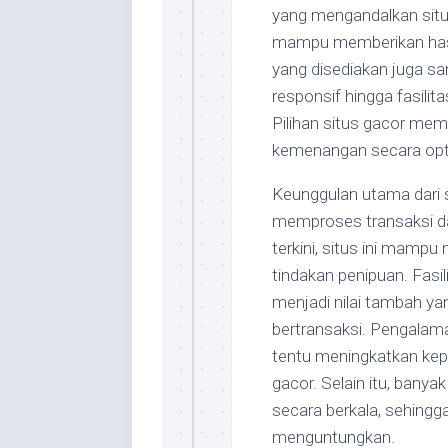
yang mengandalkan situs
mampu memberikan hasil y
yang disediakan juga sa
responsif hingga fasili
Pilihan situs gacor mem
kemenangan secara opt
Keunggulan utama dari 
memproses transaksi d
terkini, situs ini mamp
tindakan penipuan. Fasil
menjadi nilai tambah 
bertransaksi. Pengalam
tentu meningkatkan kep
gacor. Selain itu, bany
secara berkala, sehing
menguntungkan.