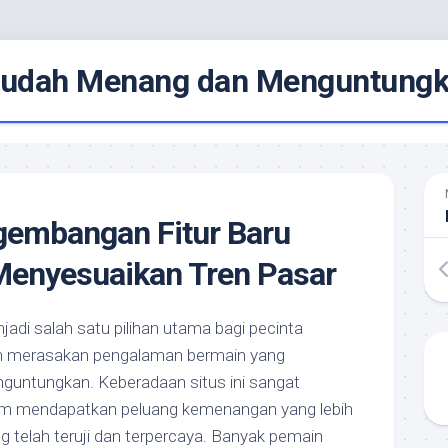
 Mudah Menang dan Menguntung
gembangan Fitur Baru
Menyesuaikan Tren Pasar
adi salah satu pilihan utama bagi pecinta
gin merasakan pengalaman bermain yang
untungkan. Keberadaan situs ini sangat
m mendapatkan peluang kemenangan yang lebih
ng telah teruji dan terpercaya. Banyak pemain