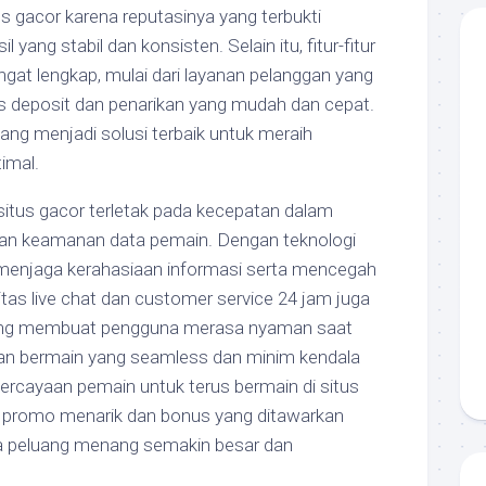
 gacor karena reputasinya yang terbukti
ang stabil dan konsisten. Selain itu, fitur-fitur
ngat lengkap, mulai dari layanan pelanggan yang
tas deposit dan penarikan yang mudah dan cepat.
ang menjadi solusi terbaik untuk meraih
imal.
situs gacor terletak pada kecepatan dalam
an keamanan data pemain. Dengan teknologi
u menjaga kerahasiaan informasi serta mencegah
itas live chat dan customer service 24 jam juga
yang membuat pengguna merasa nyaman saat
an bermain yang seamless dan minim kendala
ercayaan pemain untuk terus bermain di situs
ak promo menarik dan bonus yang ditawarkan
ga peluang menang semakin besar dan