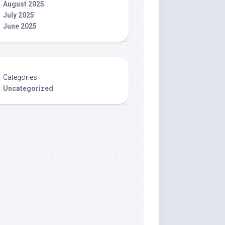
August 2025
July 2025
June 2025
Categories
Uncategorized