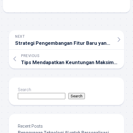
NEXT
Strategi Pengembangan Fitur Baru yang Selalu Menyesuaikan Tren Pasar
PREVIOUS
Tips Mendapatkan Keuntungan Maksimal dari Situs Gacor
Search
Search
Recent Posts
Penggunaan Teknologi AI untuk Personalisasi