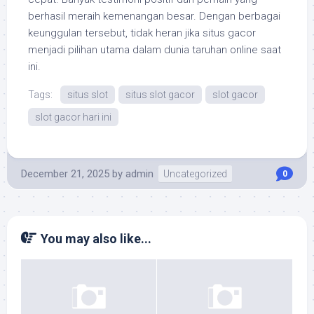
berhasil meraih kemenangan besar. Dengan berbagai
keunggulan tersebut, tidak heran jika situs gacor
menjadi pilihan utama dalam dunia taruhan online saat
ini.
Tags:
situs slot
situs slot gacor
slot gacor
slot gacor hari ini
December 21, 2025
by
admin
Uncategorized
0
You may also like...