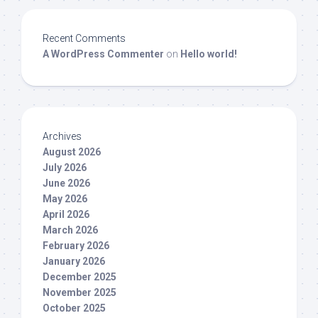
Recent Comments
A WordPress Commenter
on
Hello world!
Archives
August 2026
July 2026
June 2026
May 2026
April 2026
March 2026
February 2026
January 2026
December 2025
November 2025
October 2025