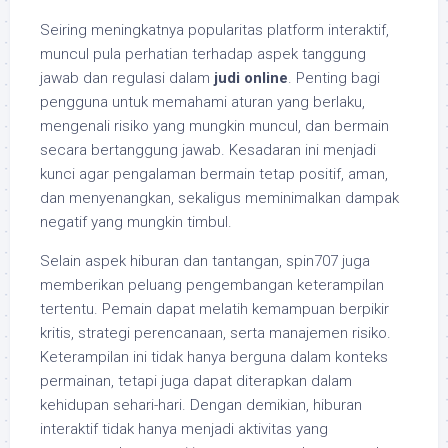
Seiring meningkatnya popularitas platform interaktif,
muncul pula perhatian terhadap aspek tanggung
jawab dan regulasi dalam
judi online
. Penting bagi
pengguna untuk memahami aturan yang berlaku,
mengenali risiko yang mungkin muncul, dan bermain
secara bertanggung jawab. Kesadaran ini menjadi
kunci agar pengalaman bermain tetap positif, aman,
dan menyenangkan, sekaligus meminimalkan dampak
negatif yang mungkin timbul.
Selain aspek hiburan dan tantangan, spin707 juga
memberikan peluang pengembangan keterampilan
tertentu. Pemain dapat melatih kemampuan berpikir
kritis, strategi perencanaan, serta manajemen risiko.
Keterampilan ini tidak hanya berguna dalam konteks
permainan, tetapi juga dapat diterapkan dalam
kehidupan sehari-hari. Dengan demikian, hiburan
interaktif tidak hanya menjadi aktivitas yang