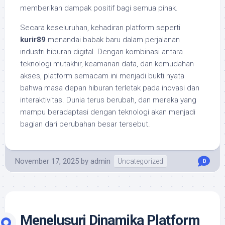
memberikan dampak positif bagi semua pihak.
Secara keseluruhan, kehadiran platform seperti
kurir89
menandai babak baru dalam perjalanan
industri hiburan digital. Dengan kombinasi antara
teknologi mutakhir, keamanan data, dan kemudahan
akses, platform semacam ini menjadi bukti nyata
bahwa masa depan hiburan terletak pada inovasi dan
interaktivitas. Dunia terus berubah, dan mereka yang
mampu beradaptasi dengan teknologi akan menjadi
bagian dari perubahan besar tersebut.
November 17, 2025
by
admin
Uncategorized
0
Menelusuri Dinamika Platform