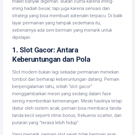
makin banyak digemari. Bukan cuma karena iming-
iming hadiah besar, tapi juga karena sensasi dan
strategi yang bisa membuat adrenalin terpacu. Di balik
layar permainan yang tampak sederhana itu,
sebenarnya ada seni bermain yang menarik untuk
dipelajari.
1. Slot Gacor: Antara
Keberuntungan dan Pola
Slot modern bukan lagi sekadar permainan menekan
tombol dan berharap keberuntungan datang. Pemain
berpengalaman tahu, istilah “slot gacor”
menggambarkan mesin yang sedang dalam fase
sering memberikan kemenangan. Meski hasilnya tetap
diatur oleh sistem acak, pemain bisa membaca tanda-
tanda kecil seperti ritme bonus, frekuensi scatter, dan
putaran yang “terasa lebih hidup”.
Yang menarik, pemain slot sejati tidak bermain asal-