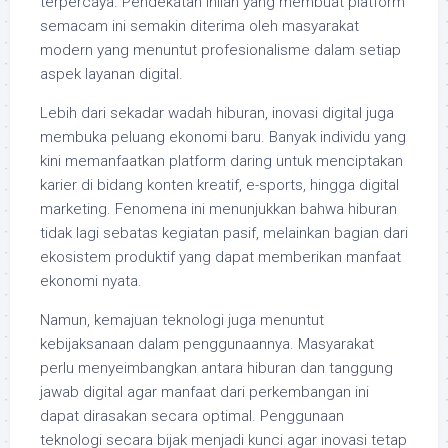
terpercaya. Pendekatan inilah yang membuat platform
semacam ini semakin diterima oleh masyarakat
modern yang menuntut profesionalisme dalam setiap
aspek layanan digital.
Lebih dari sekadar wadah hiburan, inovasi digital juga
membuka peluang ekonomi baru. Banyak individu yang
kini memanfaatkan platform daring untuk menciptakan
karier di bidang konten kreatif, e-sports, hingga digital
marketing. Fenomena ini menunjukkan bahwa hiburan
tidak lagi sebatas kegiatan pasif, melainkan bagian dari
ekosistem produktif yang dapat memberikan manfaat
ekonomi nyata.
Namun, kemajuan teknologi juga menuntut
kebijaksanaan dalam penggunaannya. Masyarakat
perlu menyeimbangkan antara hiburan dan tanggung
jawab digital agar manfaat dari perkembangan ini
dapat dirasakan secara optimal. Penggunaan
teknologi secara bijak menjadi kunci agar inovasi tetap