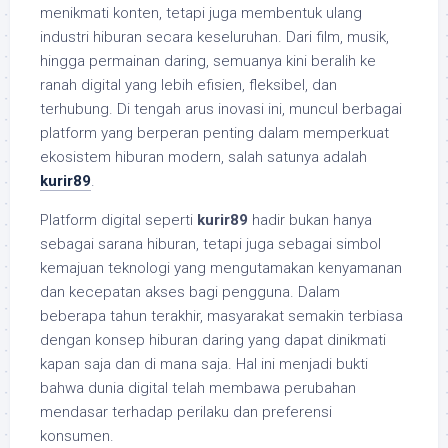
menikmati konten, tetapi juga membentuk ulang
industri hiburan secara keseluruhan. Dari film, musik,
hingga permainan daring, semuanya kini beralih ke
ranah digital yang lebih efisien, fleksibel, dan
terhubung. Di tengah arus inovasi ini, muncul berbagai
platform yang berperan penting dalam memperkuat
ekosistem hiburan modern, salah satunya adalah
kurir89
.
Platform digital seperti
kurir89
hadir bukan hanya
sebagai sarana hiburan, tetapi juga sebagai simbol
kemajuan teknologi yang mengutamakan kenyamanan
dan kecepatan akses bagi pengguna. Dalam
beberapa tahun terakhir, masyarakat semakin terbiasa
dengan konsep hiburan daring yang dapat dinikmati
kapan saja dan di mana saja. Hal ini menjadi bukti
bahwa dunia digital telah membawa perubahan
mendasar terhadap perilaku dan preferensi
konsumen.