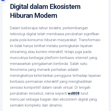
Digital dalam Ekosistem
Hiburan Modern
Dalam beberapa tahun terakhir, perkembangan
teknologi digital telah membawa perubahan signifikan
pada pola konsumsi hiburan masyarakat. Transformasi
ini tidak hanya terlihat melalui peningkatan layanan
streaming atau konten interaktif, tetapi juga pada
munculnya berbagai platform berbasis internet yang
menawarkan pengalaman berbeda. Salah satu
fenomena yang menarik perhatian adalah
meningkatnya ketertarikan pengguna terhadap layanan
berbasis permainan interaktif yang menghadirkan
sensasi kompetitif dalam ranah virtual. Di tengah
perubahan tersebut, nama seperti
wd808
turut
mencuat sebagai bagian dari ekosistem digital yang
semakin kompleks dan dinamis.