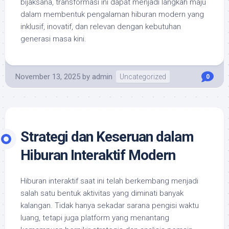
bijaksana, transformasi ini dapat menjadi langkah maju
dalam membentuk pengalaman hiburan modern yang
inklusif, inovatif, dan relevan dengan kebutuhan
generasi masa kini.
November 13, 2025
by
admin
Uncategorized
0
Strategi dan Keseruan dalam
Hiburan Interaktif Modern
Hiburan interaktif saat ini telah berkembang menjadi
salah satu bentuk aktivitas yang diminati banyak
kalangan. Tidak hanya sekadar sarana pengisi waktu
luang, tetapi juga platform yang menantang