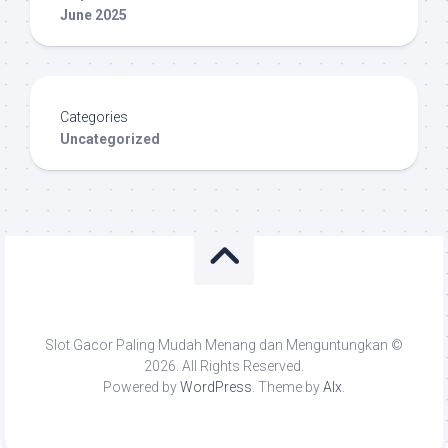
June 2025
Categories
Uncategorized
Slot Gacor Paling Mudah Menang dan Menguntungkan ©
2026. All Rights Reserved.
Powered by
WordPress
. Theme by
Alx
.