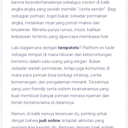
karena kesederhanaannya sekaligus misteri di balik
angka-angka yang seolah memiliki “cerita sendiri”. Bagi
sebagian pemain, togel bukan sekadar permainan
angka, melainkan ritual yang penuh makna dan
keyakinan. Mereka punya rumus, intuisi, bahkan
kebiasaan tertentu yang dipercaya membawa hoki.
Lalu bagaimana dengan
tempototo
? Platform ini hadir
sebagai tempat di mana hiburan dan keberuntungan
bertemu dalam satu ruang yang elegan. Bukan
sekadar wadah permainan, tetapi juga komunitas di
mana para pemain bisa berbagi strategi, cerita
kemenangan, dan pengalaman menarik. Desainnya
yang user-friendly serta sistem keamanannya yang
kuat membuat banyak pemain merasa nyaman dan
betah berlama-lama di dalamnya.
Namun, di balik semua keseruan itu, penting untuk
diingat bahwa
judi online
tetaplah aktivitas yang
memerlukan kendali diri. Bermain dengan bijak adalah