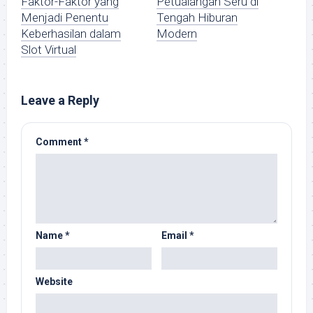
Faktor-Faktor yang
Petualangan Seru di
Menjadi Penentu
Tengah Hiburan
Keberhasilan dalam
Modern
Slot Virtual
Leave a Reply
Comment
*
Name
*
Email
*
Website