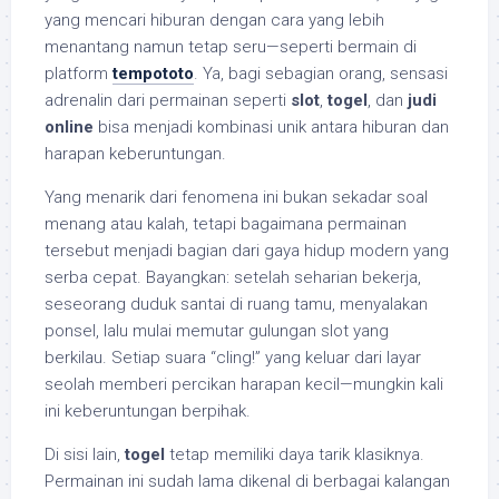
yang mencari hiburan dengan cara yang lebih
menantang namun tetap seru—seperti bermain di
platform
tempototo
. Ya, bagi sebagian orang, sensasi
adrenalin dari permainan seperti
slot
,
togel
, dan
judi
online
bisa menjadi kombinasi unik antara hiburan dan
harapan keberuntungan.
Yang menarik dari fenomena ini bukan sekadar soal
menang atau kalah, tetapi bagaimana permainan
tersebut menjadi bagian dari gaya hidup modern yang
serba cepat. Bayangkan: setelah seharian bekerja,
seseorang duduk santai di ruang tamu, menyalakan
ponsel, lalu mulai memutar gulungan slot yang
berkilau. Setiap suara “cling!” yang keluar dari layar
seolah memberi percikan harapan kecil—mungkin kali
ini keberuntungan berpihak.
Di sisi lain,
togel
tetap memiliki daya tarik klasiknya.
Permainan ini sudah lama dikenal di berbagai kalangan