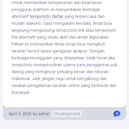
Untuk memastikan kenyamanan dan keamanan
pengguna, platform ini menyediakan berbagai
alternatif
tempototo daftar
yang terpercaya dan
mudah diakses. Saat mengalami kendala, Anda bisa
langsung mengunjungi tempototo link atau tempototo
link alternatif yang selalu aktif dan aman digunakan.
Pilihan ini memastikan Anda tetap bisa mengikuti
taruhan favorit tanpa gangguan apapun. Dengan
berbagai keunggulan yang ditawarkan, tidak heran jika
tempototo menjadi pilihan utama para penggemar judi
daring yang mengincar peluang besar dan hiburan
maksimal. Jadi, jangan ragu untuk bergabung dan
rasakan pengalaman taruhan online yang berbeda dari
biasanya!
April 5, 2026
by
admin
Uncategorized
0