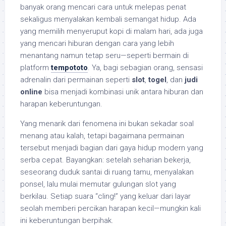
banyak orang mencari cara untuk melepas penat
sekaligus menyalakan kembali semangat hidup. Ada
yang memilih menyeruput kopi di malam hari, ada juga
yang mencari hiburan dengan cara yang lebih
menantang namun tetap seru—seperti bermain di
platform
tempototo
. Ya, bagi sebagian orang, sensasi
adrenalin dari permainan seperti
slot
,
togel
, dan
judi
online
bisa menjadi kombinasi unik antara hiburan dan
harapan keberuntungan.
Yang menarik dari fenomena ini bukan sekadar soal
menang atau kalah, tetapi bagaimana permainan
tersebut menjadi bagian dari gaya hidup modern yang
serba cepat. Bayangkan: setelah seharian bekerja,
seseorang duduk santai di ruang tamu, menyalakan
ponsel, lalu mulai memutar gulungan slot yang
berkilau. Setiap suara “cling!” yang keluar dari layar
seolah memberi percikan harapan kecil—mungkin kali
ini keberuntungan berpihak.