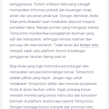
penggunanya. Sistem enkripsi data yang canggih
memastikan informasi pribadi dan keuangan tetap
aman dari ancaman pihak luar. Dengan demikian, Anda
tidak perlu khawatir saat melakukan deposit maupun
penarikan dana. Banyak pemain yang mengulas bahwa
Tempototo memberikan pengalaman bermain yang
adil dan transparan, sehingga merasa nyaman dan
percaya diri saat bertaruh. Tidak heran jika
tempo toto
menjadi salah satu platform favorit di kalangan
penggemar taruhan daring saat ini.
Bagi Anda yang ingin mencoba peruntungan dan
merasakan sensasi kemenangan besar, Tempototo
adalah pilihan yang tepat. Jangan ragu untuk
melakukan Tempototo daftar dan memulai perjalanan
Anda di dunia taruhan online. Ingat, peluang besar
menanti mereka yang berani mencoba dan konsisten
bermain di platform terpercaya seperti Tempototo.
Dengan berbagai bonus menarik dan promosi rutin,