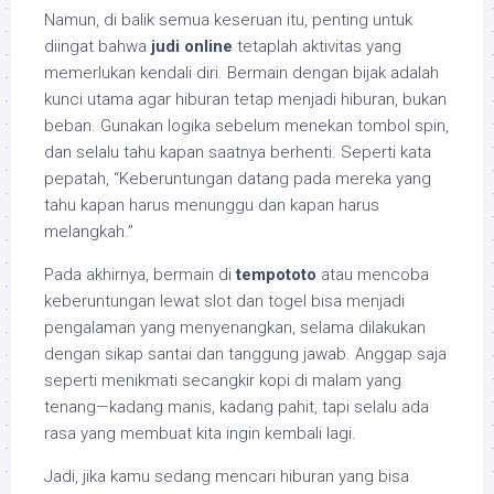
Namun, di balik semua keseruan itu, penting untuk
diingat bahwa
judi online
tetaplah aktivitas yang
memerlukan kendali diri. Bermain dengan bijak adalah
kunci utama agar hiburan tetap menjadi hiburan, bukan
beban. Gunakan logika sebelum menekan tombol spin,
dan selalu tahu kapan saatnya berhenti. Seperti kata
pepatah, “Keberuntungan datang pada mereka yang
tahu kapan harus menunggu dan kapan harus
melangkah.”
Pada akhirnya, bermain di
tempototo
atau mencoba
keberuntungan lewat slot dan togel bisa menjadi
pengalaman yang menyenangkan, selama dilakukan
dengan sikap santai dan tanggung jawab. Anggap saja
seperti menikmati secangkir kopi di malam yang
tenang—kadang manis, kadang pahit, tapi selalu ada
rasa yang membuat kita ingin kembali lagi.
Jadi, jika kamu sedang mencari hiburan yang bisa