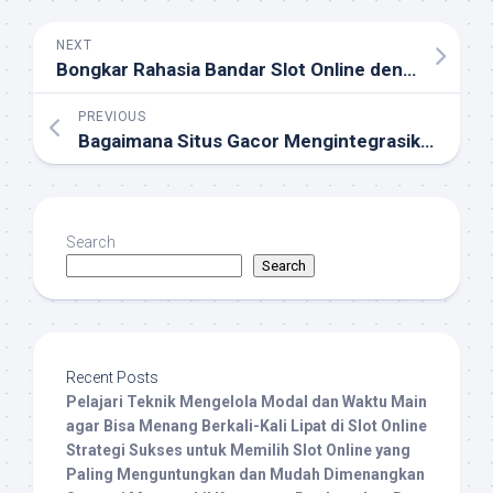
NEXT
Bongkar Rahasia Bandar Slot Online dengan Peluang Menang Lebih Tinggi
PREVIOUS
Bagaimana Situs Gacor Mengintegrasikan Teknologi AI untuk Personalisasi
Search
Search
Recent Posts
Pelajari Teknik Mengelola Modal dan Waktu Main
agar Bisa Menang Berkali-Kali Lipat di Slot Online
Strategi Sukses untuk Memilih Slot Online yang
Paling Menguntungkan dan Mudah Dimenangkan