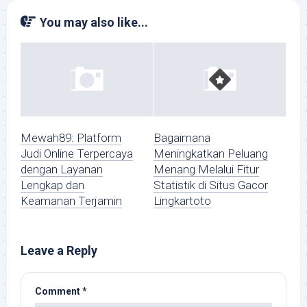
You may also like...
Mewah89: Platform
Bagaimana
Judi Online Terpercaya
Meningkatkan Peluang
dengan Layanan
Menang Melalui Fitur
Lengkap dan
Statistik di Situs Gacor
Keamanan Terjamin
Lingkartoto
Leave a Reply
Comment
*