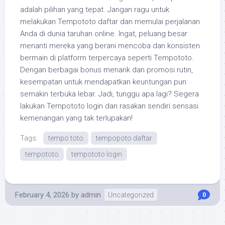
adalah pilihan yang tepat. Jangan ragu untuk
melakukan Tempototo daftar dan memulai perjalanan
Anda di dunia taruhan online. Ingat, peluang besar
menanti mereka yang berani mencoba dan konsisten
bermain di platform terpercaya seperti Tempototo.
Dengan berbagai bonus menarik dan promosi rutin,
kesempatan untuk mendapatkan keuntungan pun
semakin terbuka lebar. Jadi, tunggu apa lagi? Segera
lakukan Tempototo login dan rasakan sendiri sensasi
kemenangan yang tak terlupakan!
Tags:
tempo toto
tempopoto daftar
tempototo
tempototo login
February 4, 2026
by
admin
Uncategorized
0