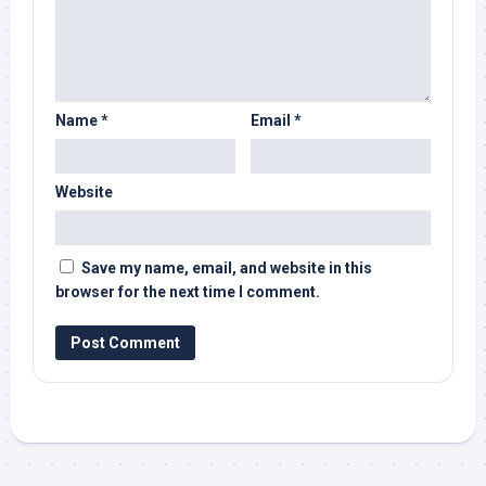
Name
*
Email
*
Website
Save my name, email, and website in this
browser for the next time I comment.