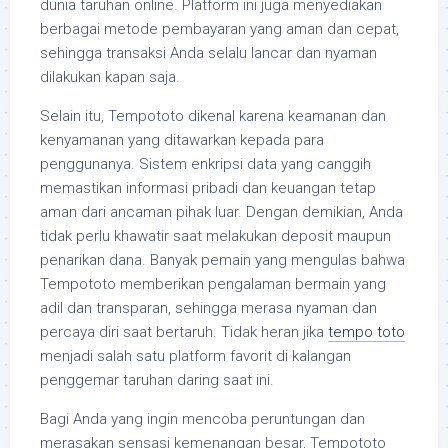
dunia taruhan online. Platform ini juga menyediakan
berbagai metode pembayaran yang aman dan cepat,
sehingga transaksi Anda selalu lancar dan nyaman
dilakukan kapan saja.
Selain itu, Tempototo dikenal karena keamanan dan
kenyamanan yang ditawarkan kepada para
penggunanya. Sistem enkripsi data yang canggih
memastikan informasi pribadi dan keuangan tetap
aman dari ancaman pihak luar. Dengan demikian, Anda
tidak perlu khawatir saat melakukan deposit maupun
penarikan dana. Banyak pemain yang mengulas bahwa
Tempototo memberikan pengalaman bermain yang
adil dan transparan, sehingga merasa nyaman dan
percaya diri saat bertaruh. Tidak heran jika
tempo toto
menjadi salah satu platform favorit di kalangan
penggemar taruhan daring saat ini.
Bagi Anda yang ingin mencoba peruntungan dan
merasakan sensasi kemenangan besar, Tempototo