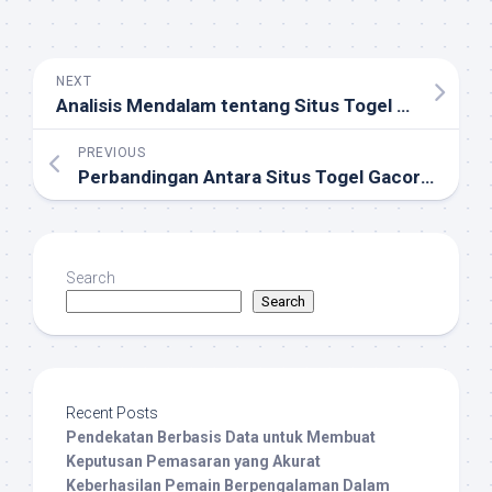
NEXT
Analisis Mendalam tentang Situs Togel Gacor dengan Peluang Kemenangan Terbesar
PREVIOUS
Perbandingan Antara Situs Togel Gacor dan Platform Lain di Pasar
Search
Search
Recent Posts
Pendekatan Berbasis Data untuk Membuat
Keputusan Pemasaran yang Akurat
Keberhasilan Pemain Berpengalaman Dalam